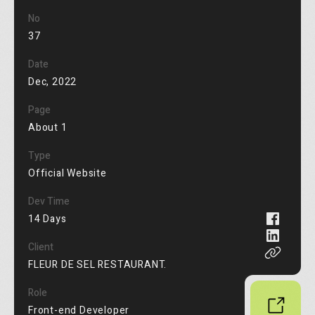
No
37
Date
Dec, 2022
Page
About
1
Type
Official Website
Dev Time
14
Days
Client
FLEUR DE SEL RESTAURANT.
Role
Front-end Developer