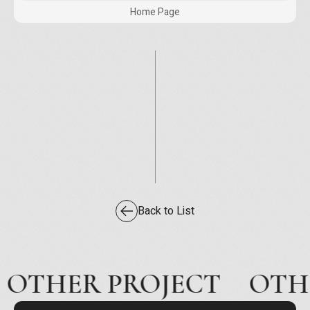
Home Page
Back to List
OTHER PROJECT
OTHE